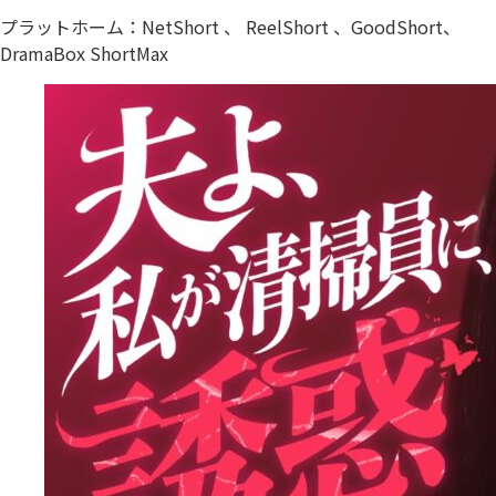
プラットホーム：NetShort 、 ReelShort 、GoodShort、
DramaBox ShortMax