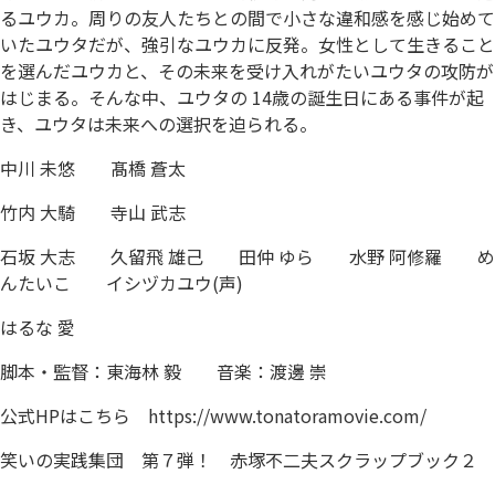
るユウカ。周りの友人たちとの間で小さな違和感を感じ始めて
いたユウタだが、強引なユウカに反発。女性として生きること
を選んだユウカと、その未来を受け入れがたいユウタの攻防が
はじまる。そんな中、ユウタの 14歳の誕生日にある事件が起
き、ユウタは未来への選択を迫られる。
中川 未悠 髙橋 蒼太
竹内 大騎 寺山 武志
石坂 大志 久留飛 雄己 田仲 ゆら 水野 阿修羅 め
んたいこ イシヅカユウ(声)
はるな 愛
脚本・監督：東海林 毅 音楽：渡邊 崇
公式HPはこちら
https://www.tonatoramovie.com/
笑いの実践集団 第７弾！ 赤塚不二夫スクラップブック２