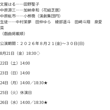
文屋はる……田野聖子
中原源三……加納幸和（花組芝居）
中原紘市……小栁喬（演劇集団円）
生徒……中村茉夢 田仲ゆら 綾部遥斗 田﨑斗翔 泉愛
菜
（戯曲掲載順）
公演期間：２０２６年８月２１(金)～３０日(日)
8月21日（金）18:30◇
22日（土）14:00
23日（日）14:00
24日（月）14:00／18:30★
25日（火）休演日
26日（水）14:00／18:30★