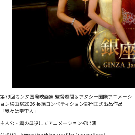
第79回カンヌ国際映画祭 監督週間＆アヌシー国際アニメーシ
ョン映画祭2026 長編コンペティション部門正式出品作品
「我々は宇宙人」
主人公・翼の母役にてアニメーション初出演
公式HP
https://nothingnew.film/wearealiens/