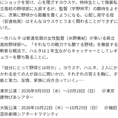
にショックを受け、心を閉ざすヨウスケ。特待生として強豪私
立高校の野球部に入部するが、監督（宇野祥平）の期待をよそ
に、次第に野球から距離を置くようになる。心配し見守る母
（安達祐実）はそんなヨウスケとうまく関わることができずに
いた。
一方ハルタ は新進気鋭の女性監督（水野美紀）が率いる県立
高校野球部へ。「それなりの戦力でも勝てる野球」を徹底する
斬新な戦法で、ハルタは１年生ながらキャッチャーとしてレギ
ュラーを勝ち取ることに。
「自分にとって野球とは何か」。ヨウスケ、ハルタ、２人にか
かわる全ての人が自らに問いかけ、それぞれの答えを胸に、才
能と実力、友情、家族に向き合っていく――。
東京公演：2026年9月30日（水）～10月18日（日） ＠東京
建物ぴあシアター
大阪公演：2026年10月22日（木）～10月25日（日） ＠梅田
芸術劇場シアタードラマシティ