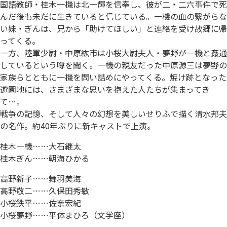
国語教師・桂木一機は北一輝を信奉し、彼が二・二六事件で死
んだ後も未だに生きていると信じている。一機の血の繋がらな
い妹・ぎんは、兄から「助けてほしい」と連絡を受け故郷に帰
ってくる。
一方、陸軍少尉・中原紘市は小桜大尉夫人・夢野が一機と姦通
しているという噂を聞く。一機の親友だった中原源三は夢野の
家族らとともに一機を問い詰めにやってくる。焼け跡となった
遊園地には、さまざまな思いを抱えた人たちが集まってき
て…。
戦争の記憶、そして人々の幻想を美しいせりふで描く清水邦夫
の名作。約40年ぶりに新キャストで上演。
桂木一機……大石継太
桂木ぎん……朝海ひかる
高野新子……舞羽美海
高野敬二……久保田秀敏
小桜鉄平……佐奈宏紀
小桜夢野……平体まひろ（文学座）