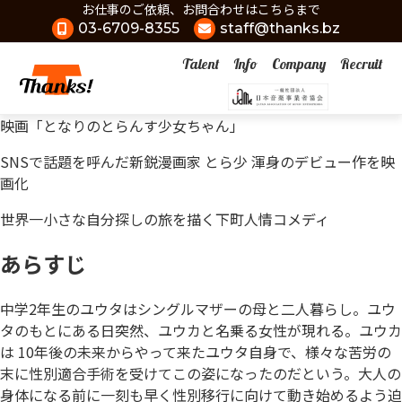
お仕事のご依頼、お問合わせはこちらまで
03-6709-8355
staff@thanks.bz
Talent
Info
Company
Recruit
映画「となりのとらんす少女ちゃん」
SNSで話題を呼んだ新鋭漫画家 とら少 渾身のデビュー作を映
画化
世界一小さな自分探しの旅を描く下町人情コメディ
あらすじ
中学2年生のユウタはシングルマザーの母と二人暮らし。ユウ
タのもとにある日突然、ユウカと名乗る女性が現れる。ユウカ
は 10年後の未来からやって来たユウタ自身で、様々な苦労の
末に性別適合手術を受けてこの姿になったのだという。大人の
身体になる前に一刻も早く性別移行に向けて動き始めるよう迫