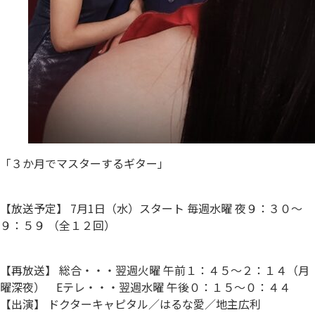
「３か月でマスターするギター」
【放送予定】 7月1日（水）スタート 毎週水曜 夜９：３０～
９：５９ （全１２回）
【再放送】 総合・・・翌週火曜 午前１：４５～２：１４（月
曜深夜） Eテレ・・・翌週水曜 午後０：１５～０：４４
【出演】 ドクターキャピタル／はるな愛／地主広利