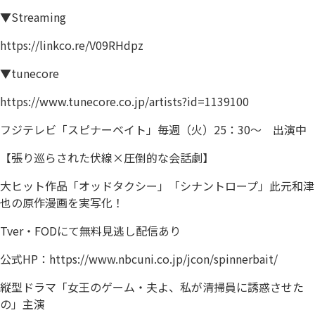
▼Streaming
https://linkco.re/V09RHdpz
▼tunecore
https://www.tunecore.co.jp/artists?id=1139100
フジテレビ「スピナーベイト」毎週（火）25：30～ 出演中
【張り巡らされた伏線×圧倒的な会話劇】
大ヒット作品「オッドタクシー」「シナントロープ」此元和津
也の原作漫画を実写化！
Tver・FODにて無料見逃し配信あり
公式HP：
https://www.nbcuni.co.jp/jcon/spinnerbait/
縦型ドラマ「女王のゲーム・夫よ、私が清掃員に誘惑させた
の」主演