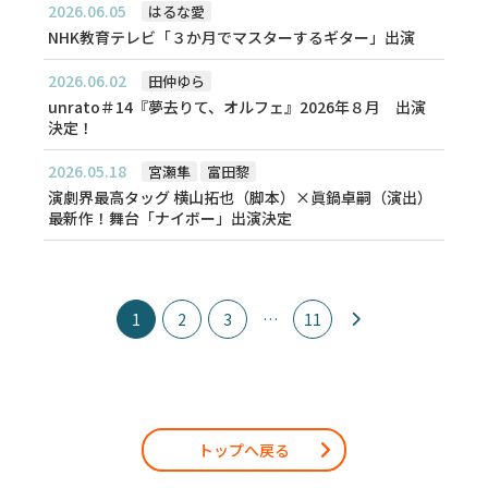
2026.06.05
はるな愛
NHK教育テレビ「３か月でマスターするギター」出演
2026.06.02
田仲ゆら
unrato＃14『夢去りて、オルフェ』2026年８月 出演
決定！
2026.05.18
宮瀬隼
富田黎
演劇界最高タッグ 横山拓也（脚本）×眞鍋卓嗣（演出）
最新作！舞台「ナイボー」出演決定
1
2
3
…
11
トップへ戻る