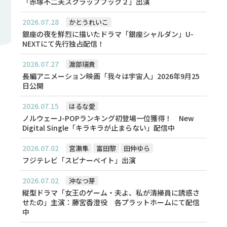
「赤塚不二夫スクラップブック２」出演
2026.07.28
かとうれいこ
銀座の夜を鮮烈に描いたドラマ「銀座シャルダン」U-
NEXTにて先行独占配信！
2026.07.27
渡部瑞貴
長編アニメーション映画「我々は宇宙人」2026年9月25
日公開
2026.07.15
はるな愛
ノルウェーJ-POPランキング初登場一位獲得！ New
Digital Single「キラキラが止まらない」配信中
2026.07.02
宮瀬隼
富田黎
田仲ゆら
フジテレビ「スピナーベイト」出演
2026.07.02
沖なつ芽
縦型ドラマ「女王のゲーム・夫よ、私が清掃員に誘惑さ
せたの」主演：藤宮香澄役 各プラットホームにて配信
中